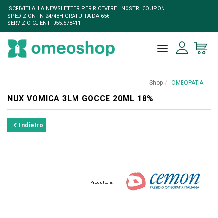
ISCRIVITI ALLA NEWSLETTER PER RICEVERE I NOSTRI
COUPON
SPEDIZIONI IN 24/48H GRATUITA DA 65€
SERVIZIO CLIENTI 055.578411
toggle naviga
Shop
OMEOPATIA
NUX VOMICA 3LM GOCCE 20ML 18%
Indietro
Produttore: