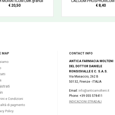
 MURIATICUM LMK granuli
CALCIUM PHOSPHORICUM 
€ 20,50
€ 8,40
E MAP
CONTACT INFO
ANTICA FARMACIA MOLTENI
 siamo
DEL DOTTOR DANIELE
p
RONSISVALLE E C. S.A.S.
atti
Via Masaccio, 262 B
s
50132, Firenze - ITALIA
istrati
Email:
info@anticamolteni.it
in
Phone: +39 055 578411
ini e Condizioni
INDICAZIONI STRADALI
alità di pagmento
acy Policy