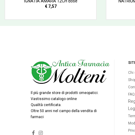
IGNATIA AMARA 12CH dose
NATRIUM
€ 7,57
SIT
Chi
Sho
Cont
Il più grande store di prodotti omeopatici.
FAQ
Vastissimo catalogo online
Reg
Qualità certificata.
Log
Oltre 50 anni nel campo della vendita di
Term
farmaci
Mod
Priv