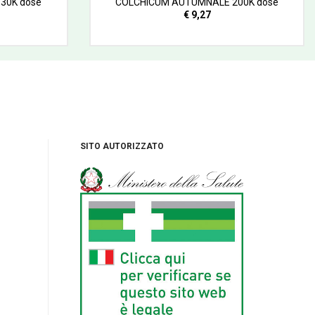
30K dose
COLCHICUM AUTUMNALE 200K dose
€ 9,27
SITO AUTORIZZATO