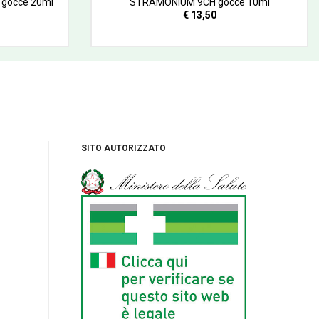
gocce 20ml
STRAMONIUM 9CH gocce 10ml
€ 13,50
SITO AUTORIZZATO