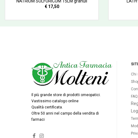
NATRIUM SULFURICUM 15LM granuli
LATH
€ 17,50
SIT
Chi
Sho
Cont
Il più grande store di prodotti omeopatici.
FAQ
Vastissimo catalogo online
Reg
Qualità certificata.
Log
Oltre 50 anni nel campo della vendita di
Term
farmaci
Mod
Priv