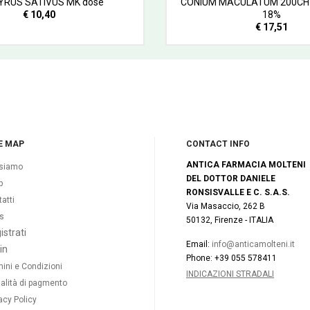
YRUS SATIVUS MK dose
CONIUM MACULATUM 200CH 
€ 10,40
18%
€ 17,51
E MAP
CONTACT INFO
ANTICA FARMACIA MOLTENI
 siamo
DEL DOTTOR DANIELE
p
RONSISVALLE E C. S.A.S.
atti
Via Masaccio, 262 B
s
50132, Firenze - ITALIA
istrati
Email:
info@anticamolteni.it
in
Phone: +39 055 578411
ini e Condizioni
INDICAZIONI STRADALI
alità di pagmento
acy Policy