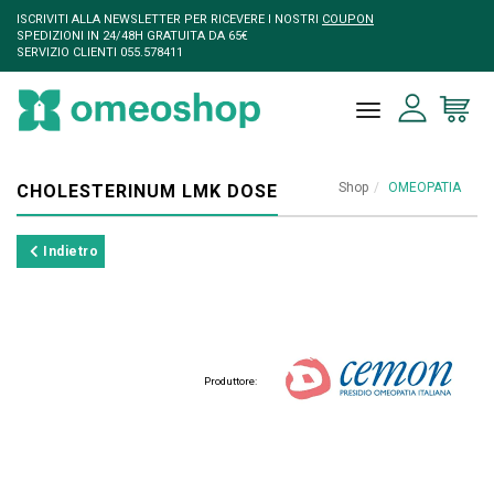
ISCRIVITI ALLA NEWSLETTER PER RICEVERE I NOSTRI
COUPON
SPEDIZIONI IN 24/48H GRATUITA DA 65€
SERVIZIO CLIENTI 055.578411
toggle naviga
Shop
OMEOPATIA
CHOLESTERINUM LMK DOSE
Indietro
Produttore: