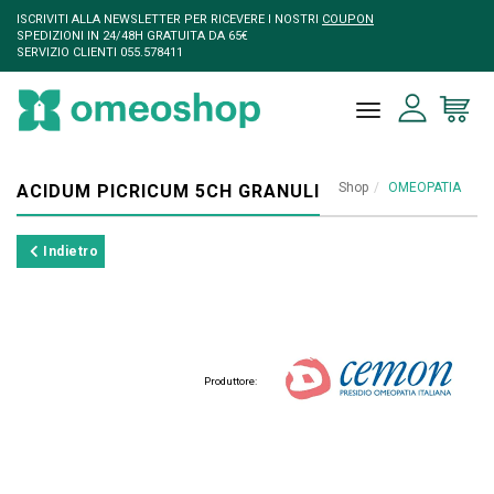
ISCRIVITI ALLA NEWSLETTER PER RICEVERE I NOSTRI
COUPON
SPEDIZIONI IN 24/48H GRATUITA DA 65€
SERVIZIO CLIENTI 055.578411
toggle naviga
Shop
OMEOPATIA
ACIDUM PICRICUM 5CH GRANULI
Indietro
Produttore: