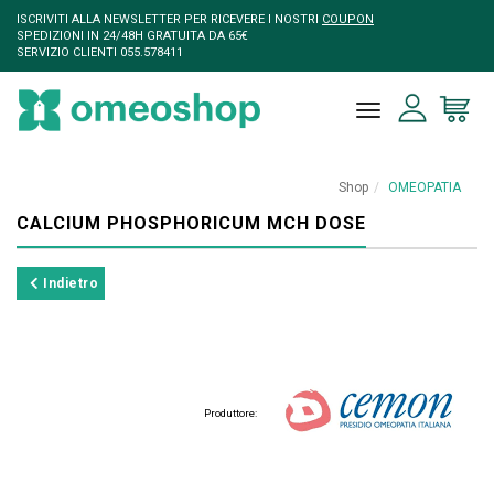
ISCRIVITI ALLA NEWSLETTER PER RICEVERE I NOSTRI
COUPON
SPEDIZIONI IN 24/48H GRATUITA DA 65€
SERVIZIO CLIENTI 055.578411
toggle naviga
Shop
OMEOPATIA
CALCIUM PHOSPHORICUM MCH DOSE
Indietro
Produttore: