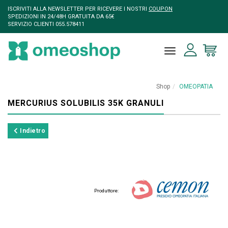
ISCRIVITI ALLA NEWSLETTER PER RICEVERE I NOSTRI
COUPON
SPEDIZIONI IN 24/48H GRATUITA DA 65€
SERVIZIO CLIENTI 055.578411
toggle naviga
Shop
OMEOPATIA
MERCURIUS SOLUBILIS 35K GRANULI
Indietro
Produttore: