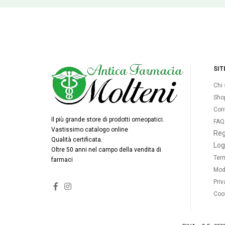
SIT
Chi
Sho
Cont
Il più grande store di prodotti omeopatici.
FAQ
Vastissimo catalogo online
Reg
Qualità certificata.
Log
Oltre 50 anni nel campo della vendita di
Term
farmaci
Mod
Priv
Cook