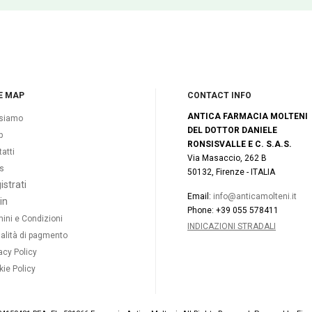
E MAP
CONTACT INFO
ANTICA FARMACIA MOLTENI
 siamo
DEL DOTTOR DANIELE
p
RONSISVALLE E C. S.A.S.
atti
Via Masaccio, 262 B
s
50132, Firenze - ITALIA
istrati
Email:
info@anticamolteni.it
in
Phone: +39 055 578411
ini e Condizioni
INDICAZIONI STRADALI
alità di pagmento
acy Policy
ie Policy