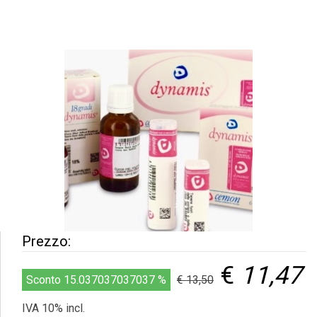
Prezzo:
€
11,47
Sconto 15.037037037037 %
€ 13,50
IVA 10% incl.