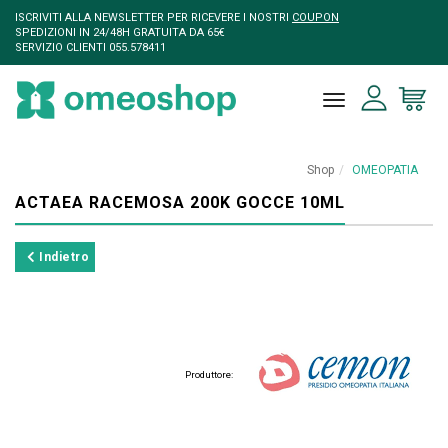
ISCRIVITI ALLA NEWSLETTER PER RICEVERE I NOSTRI
COUPON
SPEDIZIONI IN 24/48H GRATUITA DA 65€
SERVIZIO CLIENTI 055.578411
toggle naviga
Shop
OMEOPATIA
ACTAEA RACEMOSA 200K GOCCE 10ML
Indietro
Produttore: