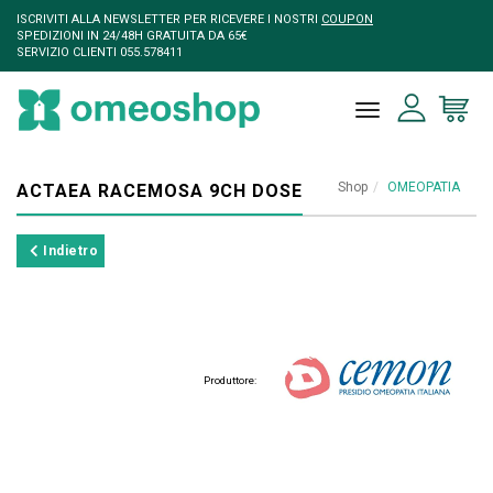
ISCRIVITI ALLA NEWSLETTER PER RICEVERE I NOSTRI
COUPON
SPEDIZIONI IN 24/48H GRATUITA DA 65€
SERVIZIO CLIENTI 055.578411
toggle naviga
Shop
OMEOPATIA
ACTAEA RACEMOSA 9CH DOSE
Indietro
Produttore: