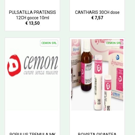
PULSATILLA PRATENSIS
CANTHARIS 30CH dose
12CH gocce 10ml
€ 7,57
€ 13,50
CEMON SRL
CEMON SRL
POPULUS TREMULA MK
BOVISTA GIGANTEA