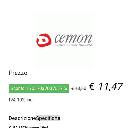
Prezzo:
€
11,47
Sconto 15.037037037037 %
€ 13,50
IVA 10% incl.
Descrizione
Specifiche
CINA 15CH gocce 10ml