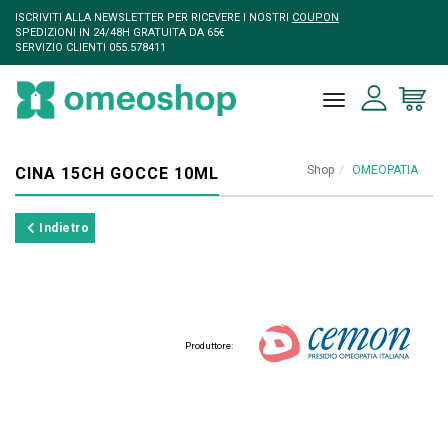
ISCRIVITI ALLA NEWSLETTER PER RICEVERE I NOSTRI
COUPON
SPEDIZIONI IN 24/48H GRATUITA DA 65€
SERVIZIO CLIENTI 055.578411
toggle naviga
Shop
OMEOPATIA
CINA 15CH GOCCE 10ML
Indietro
Produttore: