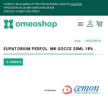
ISCRIVITI ALLA NEWSLETTER PER RICEVERE I NOSTRI
COUPON
SPEDIZIONI IN 24/48H GRATUITA DA 65€
SERVIZIO CLIENTI 055.578411
toggle naviga
Shop
OMEOPATIA
EUPATORIUM PERFOL. MK GOCCE 20ML 18%
Indietro
Produttore: