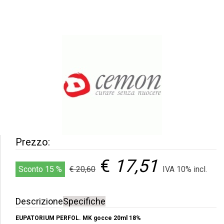
Prezzo:
€
17,51
Sconto 15 %
€ 20,60
IVA 10% incl.
Descrizione
Specifiche
EUPATORIUM PERFOL. MK gocce 20ml 18%