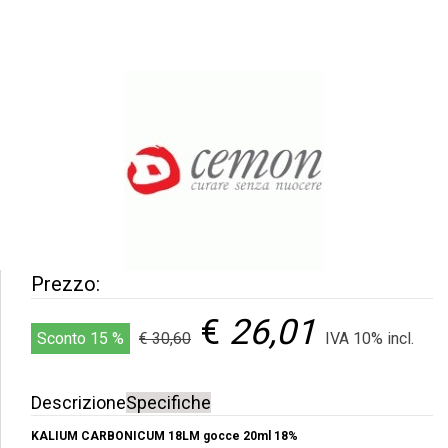
Prezzo:
€
26,01
Sconto 15 %
€ 30,60
IVA 10% incl.
Descrizione
Specifiche
KALIUM CARBONICUM 18LM gocce 20ml 18%