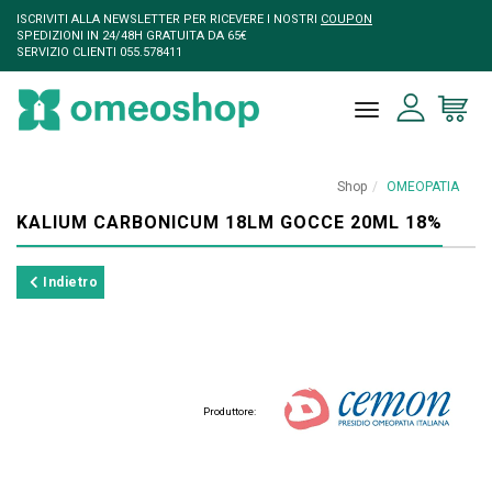
ISCRIVITI ALLA NEWSLETTER PER RICEVERE I NOSTRI
COUPON
SPEDIZIONI IN 24/48H GRATUITA DA 65€
SERVIZIO CLIENTI 055.578411
toggle naviga
Shop
OMEOPATIA
KALIUM CARBONICUM 18LM GOCCE 20ML 18%
Indietro
Produttore: