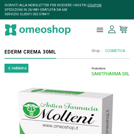
ISCRIVITI ALLA NEWSLETTER PER RICEVERE I NOSTRI
COUPON
SPEDIZIONI IN 24/48H GRATUITA DA 65€
SERVIZIO CLIENTI 055.578411
toggle naviga
Shop
COSMETICA
EDERM CREMA 30ML
Indietro
Produttore:
SANITPHARMA SRL