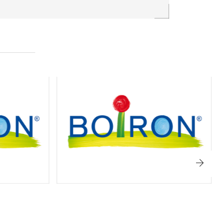
 ANTHELMIA 15CH TUBO
MERCURIUS BIIODATUS 05
ACQUISTA
ACQUISTA