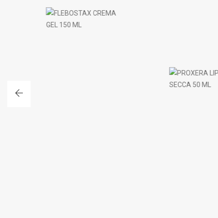
PROXERA LIPOGEL RILIPIDIZZANTE PELL
 GEL 150 ML
SECCA 50 ML
TA
ACQUISTA