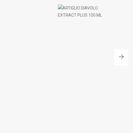
EUCERIN ATOPICONTROL O
 DIAVOLO EXTRACT PLUS 100 ML
400 ML
ACQUISTA
ACQUISTA